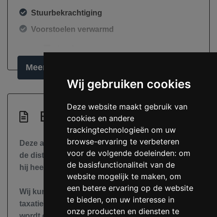
Stuurbekrachtiging
Voorstoelen verwarmd
Exterieur
Meer informatie
Buitenspiegels elektrisch inklapbaar
Wij gebruiken cookies
Buitenspiegels elektrisch verstel- en
verwarmbaar
Deze website maakt gebruik van
Beschrijving
Centrale vergrendeling met
cookies en andere
afstandsbediening
trackingtechnologieën om uw
browse-ervaring te verbeteren
Deze auto is aantoonbaar goed onderhouden,
Dakrails
voor de volgende doeleinden:
om
de distributie riem is vervangen bij 160.000km en
Dimlichten automatisch
de basisfunctionaliteit van de
hij heeft een geldige Apk t/m 06-02-2027.
website mogelijk te maken
,
om
Koplampreiniging
een betere ervaring op de website
Wij kunnen deze auto leveren met een WEV
Lichtmetalen velgen 16"
te bieden
,
om uw interesse in
taxatie rapport waardoor de bijtelling berekend
Mistlampen voor
onze producten en diensten te
wordt over de taxatiewaarde i.p.v. de