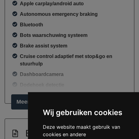
Apple carplay/android auto
Autonomous emergency braking
Bluetooth
Bots waarschuwing systeem
Brake assist system
Cruise control adaptief met stop&go en
stuurhulp
Dashboardcamera
Dodehoek detectie
Draadloze telefoonlader
Meer informatie
Elektronisch stabiliteits programma
Wij gebruiken cookies
Elektronische remkrachtverdeling
Deze website maakt gebruik van
Keyless start
Beschrijving
cookies en andere
Oplaadmogelijkheid