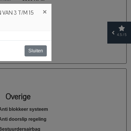
230 Nm
×
 VAN 3 T/M 15
9.9 l/100km
13.9 l/100km
4.5 / 5
)
7.6 l/100km
Sluiten
Overige
Anti blokkeer systeem
Anti doorslip regeling
Bestuurdersairbag