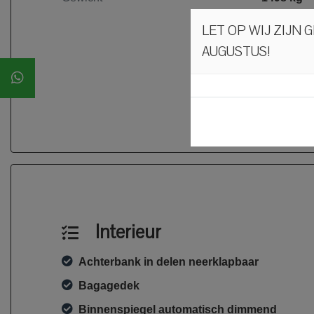
LET OP WIJ ZIJN 
AUGUSTUS!
Interieur
Achterbank in delen neerklapbaar
Bagagedek
Binnenspiegel automatisch dimmend