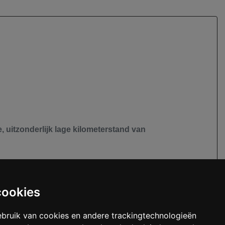
 uitzonderlijk lage kilometerstand van
onderlijk mooie staat bevindt. De lak, het
cookies
zaamheid. In combinatie met de automatische
bruik van cookies en andere trackingtechnologieën