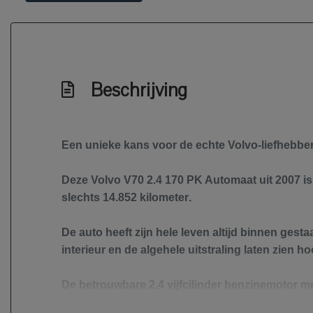
Buitenspiegels elektrisch inklapbaar
Buitenspiegels elektrisch verstel- en verwa
Centrale vergrendeling met afstandsbedieni
Dakrails
Beschrijving
Dimlichten automatisch
Koplampreiniging
Een unieke kans voor de echte Volvo-liefhebber
Lichtmetalen velgen 16"
Mistlampen voor
Deze Volvo V70 2.4 170 PK Automaat uit 2007 i
slechts
14.852 kilometer
.
De auto heeft zijn hele leven
altijd binnen gesta
interieur en de algehele uitstraling laten zien 
De betrouwbare 2.4 vijfcilinder benzinemotor m
transmissie zorgt dit voor een ontspannen en co