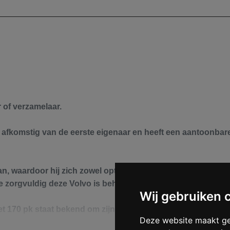
rmbaar
ng
 of verzamelaar.
s afkomstig van de
eerste eigenaar
en heeft een aantoonbare,
an
, waardoor hij zich zowel optisch als technisch in een uitz
hoe zorgvuldig deze Volvo is behandeld.
Wij gebruiken 
et 170 pk staat bekend om zijn souplesse, comfort en duur
Deze website maakt ge
mfortabele rijervaring.